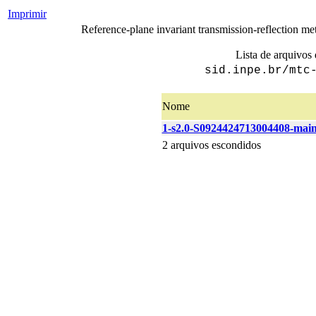
Imprimir
Reference-plane invariant transmission-reflection me
Lista de arquivos 
sid.inpe.br/mtc
Nome
1-s2.0-S0924424713004408-main
2 arquivos escondidos