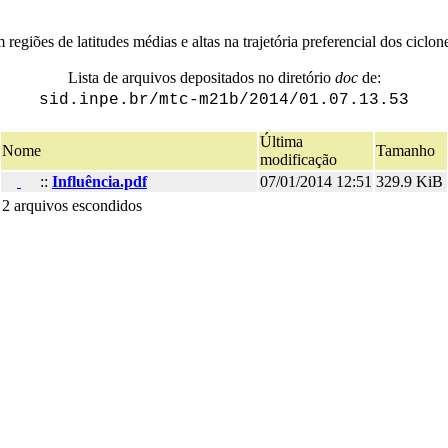
regiões de latitudes médias e altas na trajetória preferencial dos ciclo
Lista de arquivos depositados no diretório
doc
de:
sid.inpe.br/mtc-m21b/2014/01.07.13.53
Última
Nome
Tamanho
modificação
::
Influência.pdf
07/01/2014 12:51
329.9 KiB
2 arquivos escondidos