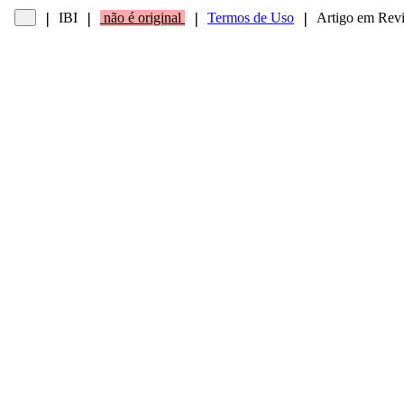
IBI
não é original
Termos de Uso
Artigo em Revis
❘
❘
❘
❘